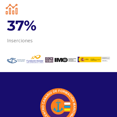
46
%
Inserciones