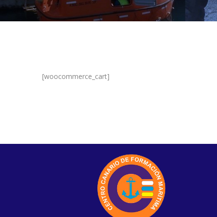
[woocommerce_cart]