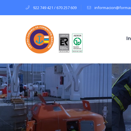
922 749 421 / 670 257 609
informacion@formac
In