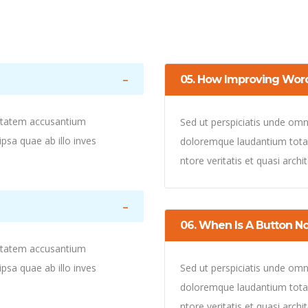
05. How Improving Wor
uptatem accusantium
Sed ut perspiciatis unde omn
sa quae ab illo inves
doloremque laudantium totam
ntore veritatis et quasi arch
06. When Is A Button No
uptatem accusantium
sa quae ab illo inves
Sed ut perspiciatis unde omn
doloremque laudantium totam
ntore veritatis et quasi arch