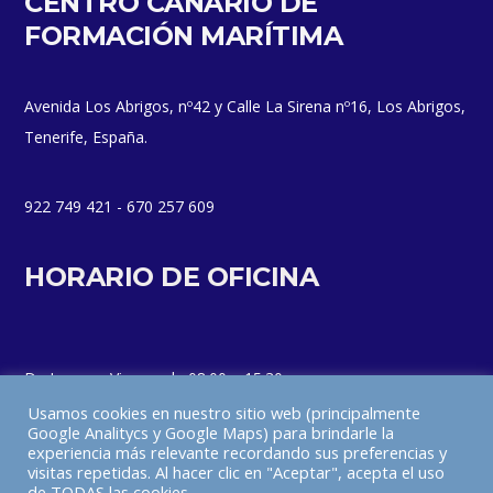
CENTRO CANARIO DE
FORMACIÓN MARÍTIMA
Avenida Los Abrigos, nº42 y Calle La Sirena nº16, Los Abrigos,
Tenerife, España.
922 749 421 - 670 257 609
HORARIO DE OFICINA
De Lunes a Viernes de 08:00 a 15:30
Usamos cookies en nuestro sitio web (principalmente
Google Analitycs y Google Maps) para brindarle la
experiencia más relevante recordando sus preferencias y
visitas repetidas. Al hacer clic en "Aceptar", acepta el uso
de TODAS las cookies